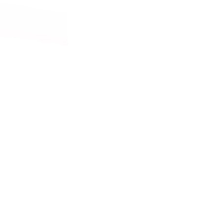
尤其適合在外出時使用。
搜
搜
尋
尋
關
鍵
字: