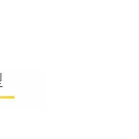
近期文章
治療口臭產品消除口中異味，告別尷尬呼吸
去口臭中藥清新如初，口氣更迷人
口臭治療藥品舒適口感，異味不再找上你
去口臭中藥隨身一瓶，清新隨行
口臭治療藥品一噴清新，重拾自信微笑
近期留言
分類
去口臭中藥
口臭如何治療
口臭怎麼改善
口臭治療神器